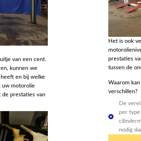
Het is ook v
motorolienive
prestaties v
uitje van een cent.
tussen de on
ren, kunnen we
heeft en bij welke
Waarom kan d
g uw motorolie
verschillen?
de prestaties van
De verei
per type
cilinder
nodig da