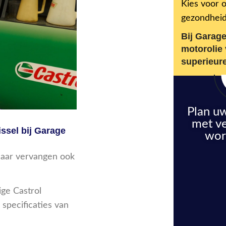
Kies voor 
gezondheid
Bij Garag
motorolie 
superieure
Plan uw
met v
ssel bij Garage
wor
maar vervangen ook
ge Castrol
 specificaties van