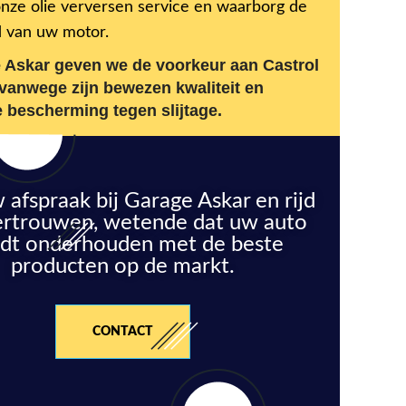
onze olie verversen service en waarborg de
 van uw motor.
e Askar geven we de voorkeur aan Castrol
vanwege zijn bewezen kwaliteit en
 bescherming tegen slijtage.
 afspraak bij Garage Askar en rijd
ertrouwen, wetende dat uw auto
dt onderhouden met de beste
producten op de markt.
CONTACT