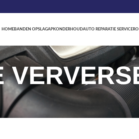
HOME
BANDEN OPSLAG
APK
ONDERHOUD
AUTO REPARATIE SERVICE
RO
E VERVERS