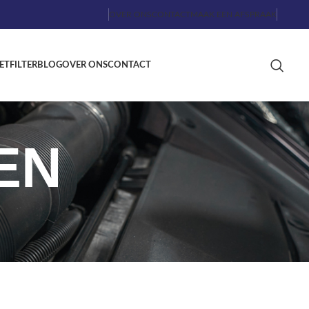
OVER ONS
CONTACT
MAAK EEN AFSPRAAK
ETFILTER
BLOG
OVER ONS
CONTACT
EN