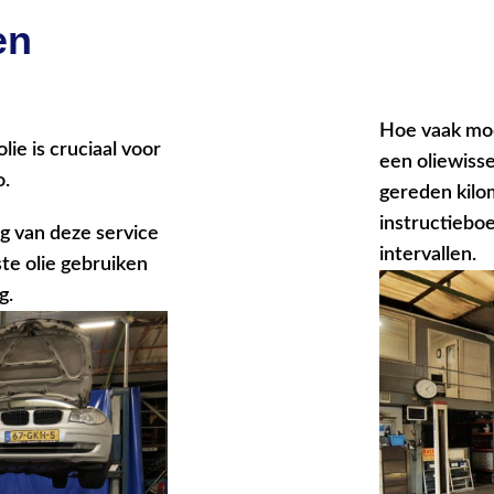
en
Hoe vaak moe
ie is cruciaal voor
een oliewisse
o.
gereden kilo
instructiebo
g van deze service
intervallen.
ste olie gebruiken
g.