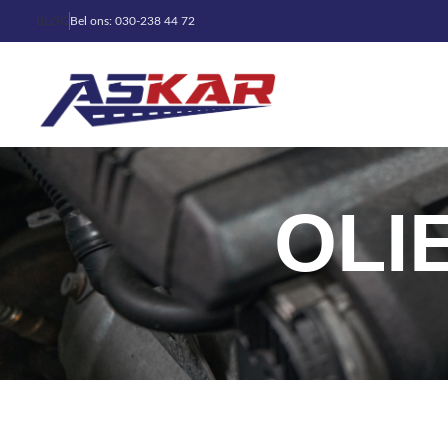
BLOG
Bel ons: 030-238 44 72
OLI