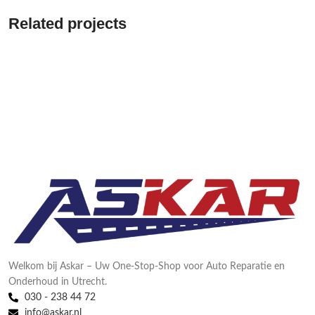
Related projects
Et vestibulum quis a suspendisse
Decor
Welkom bij Askar – Uw One-Stop-Shop voor Auto Reparatie en
Onderhoud in Utrecht.
030 - 238 44 72
info@askar.nl