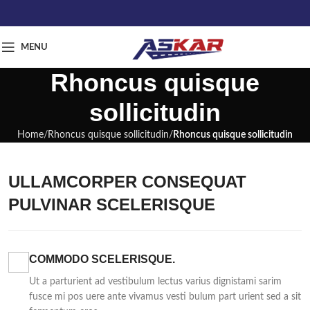
MENU
Rhoncus quisque
sollicitudin
Home
Rhoncus quisque sollicitudin
Rhoncus quisque sollicitudin
ULLAMCORPER CONSEQUAT
PULVINAR SCELERISQUE
COMMODO SCELERISQUE.
Ut a parturient ad vestibulum lectus varius dignistami sarim
fusce mi pos uere ante vivamus vesti bulum part urient sed a sit